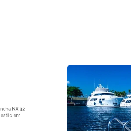
Início
Barcos
S
lancha
NX 32
 estilo em