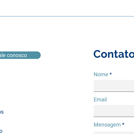
Contat
ale conosco
Nome
Email
os
Mensagem
o