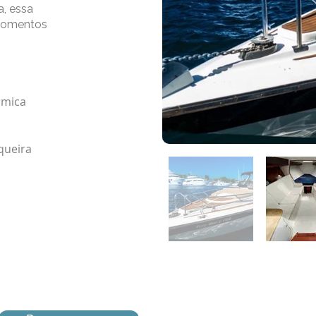
a, essa
 momentos
rmica
queira