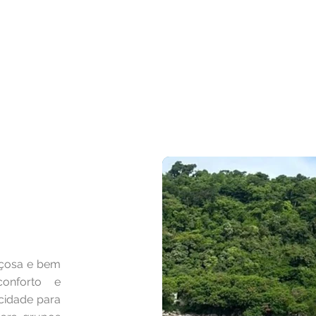
Início
Barcos
S
çosa e bem
conforto e
cidade para