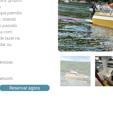
para grupos
.
 que permite
, criando
o passeio.
nta com
de lazer na
adar ou
pessoas
etooth
Reservar agora