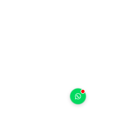
15
Capacidade:
passageiros
Tamanho:
36 pés
Som Bluetooth - tapete flutuante
---------------------------------
Ver detalhes
NX 13
Lancha por 5 horas com piloto